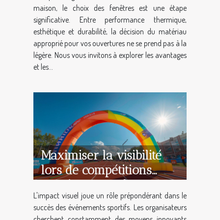
maison, le choix des fenêtres est une étape
significative. Entre performance thermique,
esthétique et durabilité, la décision du matériau
approprié pour vos ouvertures ne se prend pas à la
légère. Nous vous invitons à explorer les avantages
et les...
Maximiser la visibilité
lors de compétitions
sportives avec des
L'impact visuel joue un rôle prépondérant dans le
structures gonflables
succès des événements sportifs. Les organisateurs
cherchent constamment des moyens innovants