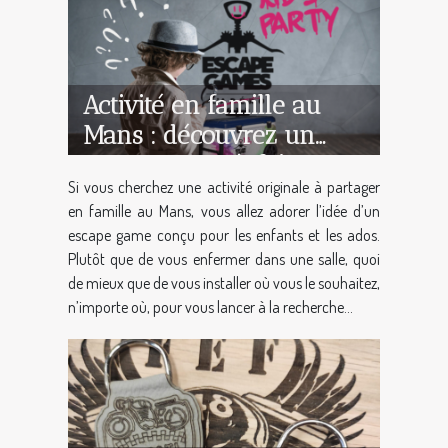
Activité en famille au
Mans : découvrez un
escape game à faire
Si vous cherchez une activité originale à partager
n’importe où avec des
en famille au Mans, vous allez adorer l’idée d’un
enfants et ados à partir
escape game conçu pour les enfants et les ados.
de 7 ans !
Plutôt que de vous enfermer dans une salle, quoi
de mieux que de vous installer où vous le souhaitez,
n’importe où, pour vous lancer à la recherche...