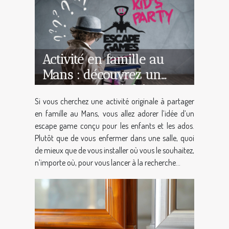
Activité en famille au
Mans : découvrez un
escape game à faire
Si vous cherchez une activité originale à partager
n’importe où avec des
en famille au Mans, vous allez adorer l’idée d’un
enfants et ados à partir
escape game conçu pour les enfants et les ados.
de 7 ans !
Plutôt que de vous enfermer dans une salle, quoi
de mieux que de vous installer où vous le souhaitez,
n’importe où, pour vous lancer à la recherche...