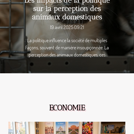
Les impacts de la politique
sur la perception des
animaux domestiques
19 avril 2025 09:21
La politique influence la société de multiples
façons, souvent de manière insoupçonnée. La
perception des animaux domestiques, ces
compagnons à quatre pattes qui enrichissent
notre quotidien, n'échappe pas à cette règle.
Découvrez comment les décisions législatives et
les débats publics façonnent notre vision et notre
traitement des animaux de compagnie. Cet
aperçu vous invite à explorer l’interaction
complexe entre la politique et la domesticité
ECONOMIE
animale. L'influence législative sur les droits des
animaux Le droit animalier, branche juridique
relativement récente, se trouve aujourd'hui au
cœur de nombreuses discussions politiques. La