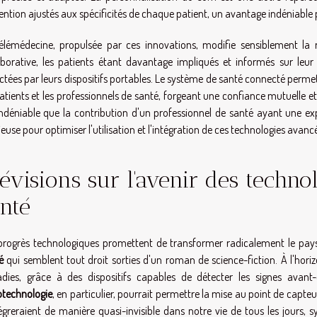
ention ajustés aux spécificités de chaque patient, un avantage indéniable p
élémédecine, propulsée par ces innovations, modifie sensiblement la r
aborative, les patients étant davantage impliqués et informés sur le
ectées par leurs dispositifs portables. Le système de santé connecté perme
patients et les professionnels de santé, forgeant une confiance mutuelle e
indéniable que la contribution d'un professionnel de santé ayant une ex
ieuse pour optimiser l'utilisation et l'intégration de ces technologies avan
évisions sur l'avenir des techno
nté
progrès technologiques promettent de transformer radicalement le pay
é
qui semblent tout droit sorties d'un roman de science-fiction. À l'hori
dies, grâce à des dispositifs capables de détecter les signes avan
technologie
, en particulier, pourrait permettre la mise au point de capteu
tégreraient de manière quasi-invisible dans notre vie de tous les jours,