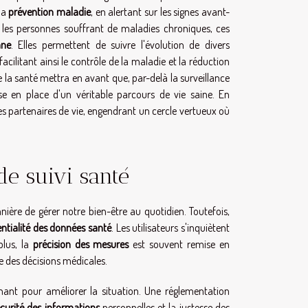
 la
prévention maladie
, en alertant sur les signes avant-
 les personnes souffrant de maladies chroniques, ces
nne
. Elles permettent de suivre l'évolution de divers
ilitant ainsi le contrôle de la maladie et la réduction
la santé mettra en avant que, par-delà la surveillance
ise en place d'un véritable parcours de vie saine. En
bles partenaires de vie, engendrant un cercle vertueux où
 de suivi santé
ière de gérer notre bien-être au quotidien. Toutefois,
ntialité des données santé
. Les utilisateurs s'inquiètent
plus, la
précision des mesures
est souvent remise en
dre des décisions médicales.
t pour améliorer la situation. Une réglementation
curité des informations
personnelles et la justesse des