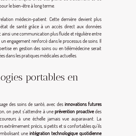
our le bien-être à long terme.
elation médecin-patient. Cette dernière devient plus
ur état de santé grâce à un accès direct aux données
t ainsi une communication plus fluide et régulière entre
t un engagement renforcé dans le processus de soins. Il
pertise en gestion des soins ou en télémédecine serait
cées dans les pratiques médicales actuelles.
logies portables en
sage des soins de santé, avec des
innovations futures
zon, on peut s'attendre à une
prévention proactive
des
t-coureurs à une échelle jamais vue auparavant. La
rs extrêmement précis, si petits et si confortables qu'ils
 symbolisant une
intégration technologique quotidienne