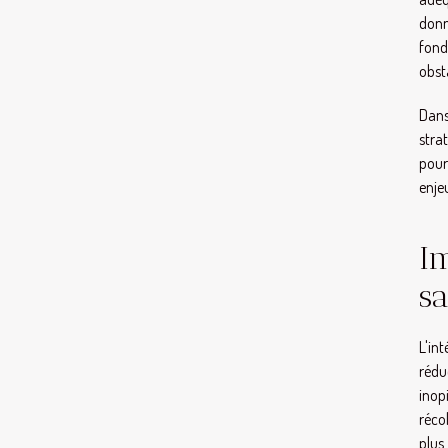
donn
fond
obsta
Dans
stra
pour
enje
Im
sa
L'in
rédu
inop
réco
plus