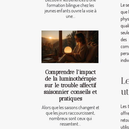
Le s
formation bilingue chez les
jeunes enfants ouvre la voie à
que 
une...
phys
qual
seul
des
comp
pers
indiv
Comprendre l'impact
Le
de la luminothérapie
sur le trouble affectif
ut
saisonnier conseils et
pratiques
Les 
Alors que les saisons changent et
que les jours raccourcissent,
offr
nombreux sont ceux qui
reto
ressentent...
util