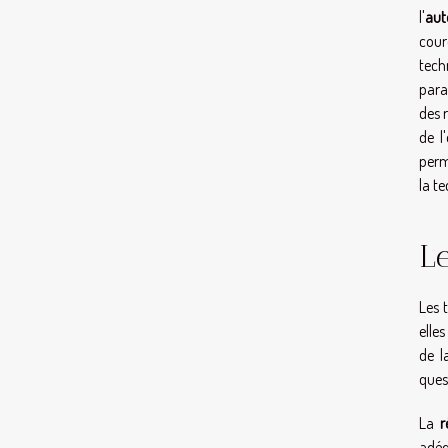
l'
aut
cour
tech
para
des 
de l
perm
la t
Le
Les 
elle
de l
quest
La
r
adéq