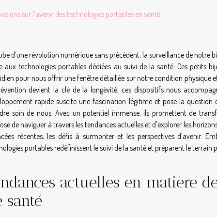
visions sur l'avenir des technologies portables en santé
aube d’une révolution numérique sans précédent, la surveillance de notre bi
e aux technologies portables dédiées au suivi de la santé. Ces petits bi
idien pour nous offrir une fenêtre détaillée sur notre condition physique 
révention devient la clé de la longévité, ces dispositifs nous accompa
loppement rapide suscite une fascination légitime et pose la question 
dre soin de nous. Avec un potentiel immense, ils promettent de trans
ose de naviguer à travers les tendances actuelles et d'explorer les horizo
cées récentes, les défis à surmonter et les perspectives d'avenir. E
nologies portables redéfinissent le suivi de la santé et préparent le terra
ndances actuelles en matière de
 santé