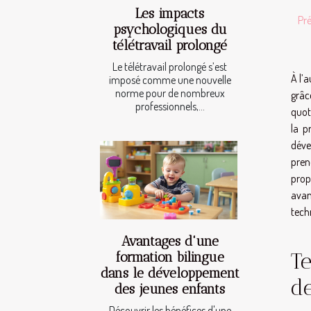
Les impacts
Pré
psychologiques du
télétravail prolongé
Le télétravail prolongé s’est
À l’
imposé comme une nouvelle
norme pour de nombreux
grâc
professionnels,...
quot
la p
déve
pren
prop
avan
tech
Avantages d'une
Te
formation bilingue
dans le développement
de
des jeunes enfants
Découvrir les bénéfices d'une