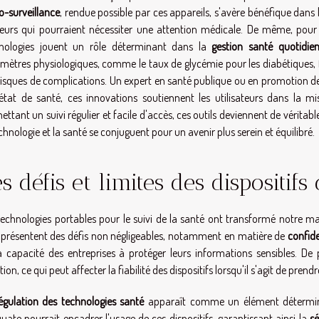
o-surveillance
, rendue possible par ces appareils, s'avère bénéfique dans
eurs qui pourraient nécessiter une attention médicale. De même, pour
nologies jouent un rôle déterminant dans la
gestion santé quotidie
mètres physiologiques, comme le taux de glycémie pour les diabétiques, fac
risques de complications. Un expert en santé publique ou en promotion de 
'état de santé, ces innovations soutiennent les utilisateurs dans la m
ettant un suivi régulier et facile d'accès, ces outils deviennent de vérita
echnologie et la santé se conjuguent pour un avenir plus serein et équilibré.
s défis et limites des dispositifs
technologies portables pour le suivi de la santé ont transformé notre man
s présentent des défis non négligeables, notamment en matière de
confide
a capacité des entreprises à protéger leurs informations sensibles. De 
ion, ce qui peut affecter la fiabilité des dispositifs lorsqu'il s'agit de pren
égulation des technologies santé
apparaît comme un élément déterminan
uate pourrait encadrer l'usage de ces dispositifs, garantissant ainsi la
sé