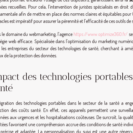
ées recueillies. Pour cela, l'intervention de juristes spécialisés en droi
amentale afin de mettre en place des normes claires et équitables pour 
cles est impératif pour assurer la pérennité et l'efficacité de ces outils de 
 le domaine du webmarketing, l'agence
https://www.optimize360.fr/
se
tégie web efficace. Spécialisée dans l'optimisation du marketing numéri
 les entreprises du secteur des technologies de santé, cherchant à amél
ux de la protection des données.
pact des technologies portables
nté
tégration des technologies portables dans le secteur de la santé a eng
ction des coûts santé. En effet, ces appareils permettent une surveilla
inées aux urgences et les hospitalisations coûteuses. De surcroît, la qual
ltées favorisent une compréhension accrue des conditions de santé indivi
 précise et adaptée. La personnalisation du suivi est une autre réperc