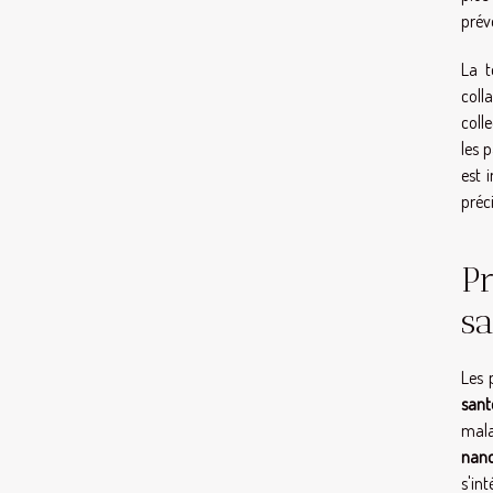
prév
La t
coll
coll
les 
est 
préc
Pr
sa
Les 
sant
mala
nano
s'in