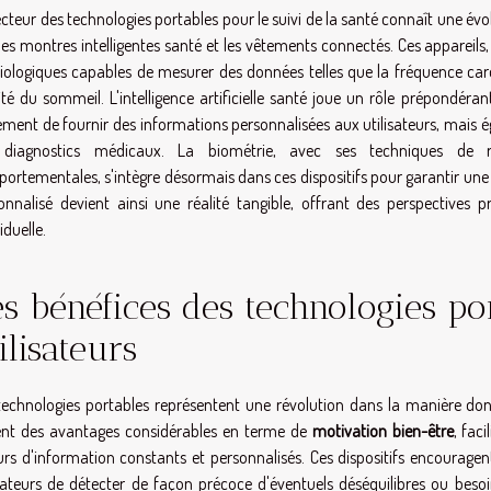
ecteur des technologies portables pour le suivi de la santé connaît une év
les montres intelligentes santé et les vêtements connectés. Ces appareils,
iologiques capables de mesurer des données telles que la fréquence car
ité du sommeil. L'intelligence artificielle santé joue un rôle prépondé
ement de fournir des informations personnalisées aux utilisateurs, mais é
 diagnostics médicaux. La biométrie, avec ses techniques de re
ortementales, s'intègre désormais dans ces dispositifs pour garantir une 
onnalisé devient ainsi une réalité tangible, offrant des perspectives
iduelle.
s bénéfices des technologies po
ilisateurs
technologies portables représentent une révolution dans la manière dont
ent des avantages considérables en terme de
motivation bien-être
, fac
urs d'information constants et personnalisés. Ces dispositifs encourage
isateurs de détecter de façon précoce d'éventuels déséquilibres ou besoi