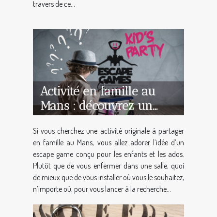
travers de ce...
Activité en famille au
Mans : découvrez un
escape game à faire
Si vous cherchez une activité originale à partager
n’importe où avec des
en famille au Mans, vous allez adorer l’idée d’un
enfants et ados à partir
escape game conçu pour les enfants et les ados.
de 7 ans !
Plutôt que de vous enfermer dans une salle, quoi
de mieux que de vous installer où vous le souhaitez,
n’importe où, pour vous lancer à la recherche...