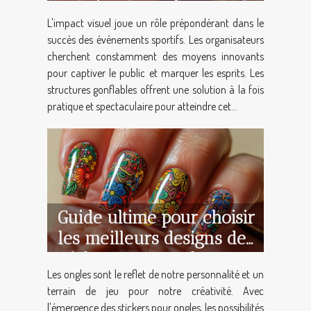
sportives avec des
L'impact visuel joue un rôle prépondérant dans le
structures gonflables
succès des événements sportifs. Les organisateurs
cherchent constamment des moyens innovants
pour captiver le public et marquer les esprits. Les
structures gonflables offrent une solution à la fois
pratique et spectaculaire pour atteindre cet...
Guide ultime pour choisir
les meilleurs designs de
stickers pour ongles
Les ongles sont le reflet de notre personnalité et un
terrain de jeu pour notre créativité. Avec
l'émergence des stickers pour ongles, les possibilités